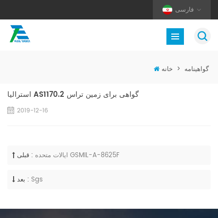
فارسی
گواهینامه
>
خانه
استرالیا AS1170.2 گواهی برای زمین تراس
2019-12-16
ایالات متحده GSMIL-A-8625F
قبلی :
Sgs
بعد :