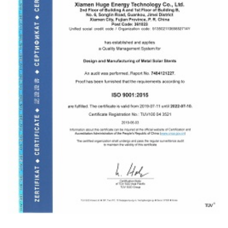
ایزو 9001 گواهی TUV