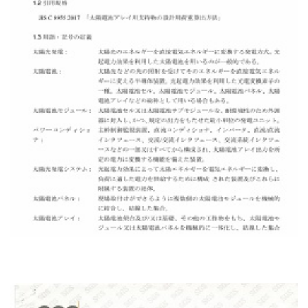
ژاپن Jis C8955 استاندارد طراحی