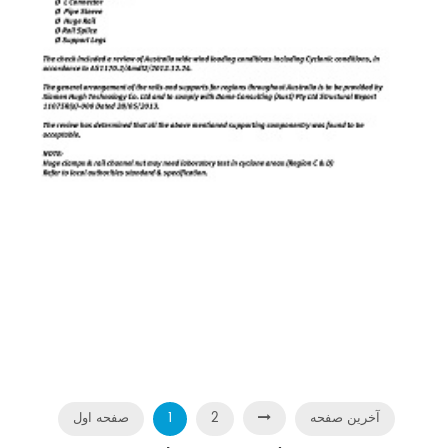
استرالیا AS1170.2 گواهی برای زمین تراس
آخرین صفحه
2
1
صفحه اول