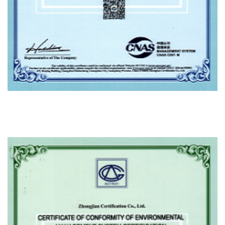
ISO45001 OHSMS گواهینامه OF انطباق OF بهداشت
حرفه ای و صدور گواهینامه سیستم مدیریت ایمنی