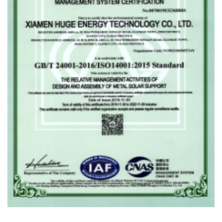
ISO14001 گواهینامه OF انطباق OF صدور گواهینامه