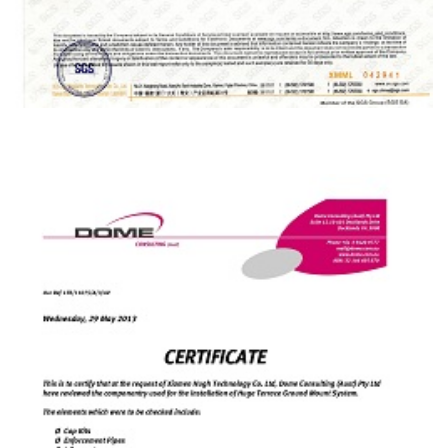
ایالات متحده GSMIL-A-8625F