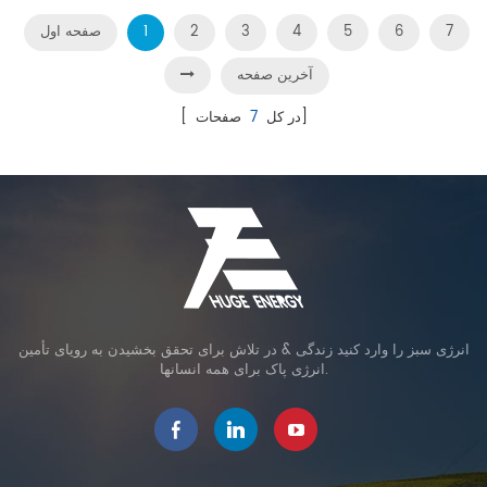
7
6
5
4
3
2
1
صفحه اول
آخرین صفحه
صفحات]
[ در کل
7
انرژی سبز را وارد کنید زندگی & در تلاش برای تحقق بخشیدن به رویای تأمین
انرژی پاک برای همه انسانها.