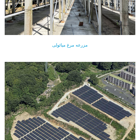
مزرعه مرغ میائولی