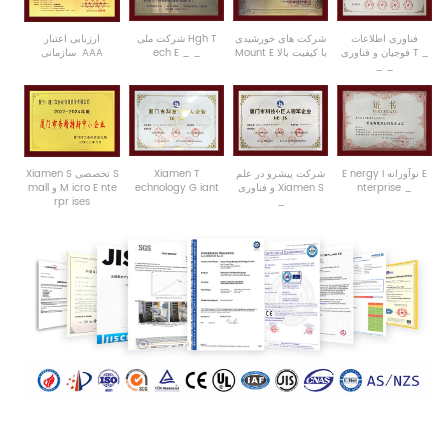
فناوری
اطلاعات
شرکت های خورشیدی
T
Hgh
ملی
شرکت
ارزیابی اعتبار
_
T
فناوری
فوجیان
و
با کیفیت بالا
E
Mount
_
_
E
ech
AAA
سازمانی
_
_
E
نوآورانه
I
nergy
E
شرکت
پیشرو
در
علم
T
Xiamen
S
تخصصی
S
Xiamen
_
nterprise
S
Xiamen
فناوری
و
iant
G
echnology
nte
E
icro
M
mall و
rpr
ises
_