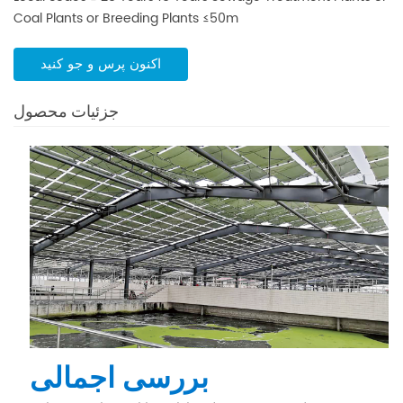
Coal Plants or Breeding Plants
≤50m
اکنون پرس و جو کنید
جزئیات محصول
بررسی اجمالی