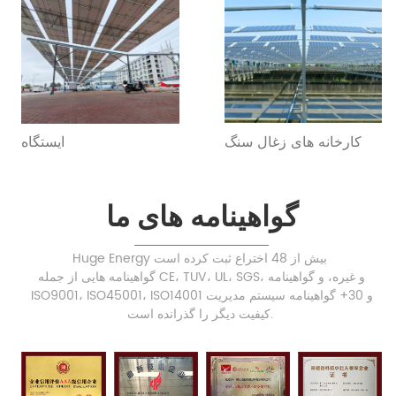
کارخانه های زغال سنگ
ایستگاه
گواهینامه های ما
Huge Energy بیش از 48 اختراع ثبت کرده است
گواهینامه هایی از جمله CE، TUV، UL، SGS، و غیره، و گواهینامه
ISO9001، ISO45001، ISO14001 و 30+ گواهینامه سیستم مدیریت
کیفیت دیگر را گذرانده است.