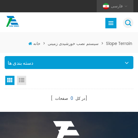
فارسی
Slope Terrain
>
سیستم نصب خورشیدی زمینی
>
خانه
دسته بندی ها
نمای لیست
نمای گرید
صفحات]
[ در کل
0