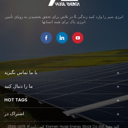
سازمانی AAA شرکت ملی Hgh T
ech E _ _ شرکت های خورشیدی
Mount E با کیفیت بالا فناوری
انرژی سبز را وارد کنید زندگی & در تلاش برای تحقق بخشیدن به رویای تأمین
انرژی پاک برای همه انسانها.
اطلاعات فوجیان و فناوری T _ _
_ Xiamen S تخصصی S mall و
M icro E nte rpr ises Xiamen
T echnology G iant شرکت
پیشرو در علم و فناوری Xiamen
S _ E nergy I نوآورانه E
nterprise _ کارخانه های 100٪
متعلق به 8+ امکانات تولید فولاد
با ما تماس بگیرید
کربنی، ساختار خورشیدی
آلومینیومی، سیستم شناور، پیچ
ما را دنبال کنید
زمین خورشیدی و غیره. نمایش
نمایشگاه این شرکت فعالانه در
نمایشگاه های حرفه ای در داخل و
HOT TAGS
خارج از کشور شرکت می کند
برای تقویت توسعه منابع تجاری، با
اشتراک در
توجه به تقاضای بازار برای
تحقیقات فناوری و توسعه و ارتقاء،
کپی رایت © 2015-2026 Xiamen Huge Energy Stock Co.,Ltd.کلیه حقوق