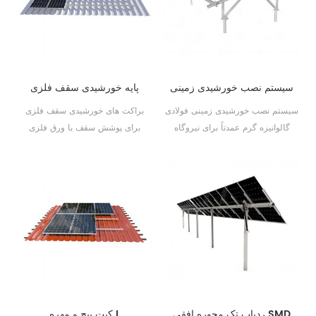
سیستم نصب خورشیدی زمینی
پایه خورشیدی سقف فلزی
فولادی گالوانیزه گرم
ذوزنقه ای
سیستم نصب خورشیدی زمینی فولادی
براکت های خورشیدی سقف فلزی
گالوانیزه گرم عمدتاً برای نیروگاه
برای پوشش سقف با ورق فلزی
فتوولتائیک زمینی و نیروگاه فتوولتائیک
موجدار، ورق فلزی ذوزنقه ای مناسب
سقف تخت بتونی اعمال می شود. این
است. پیچ آویز برای گزینه پا در
سیستم دارای ویژگی های ظرفیت
دسترس است و نصب را راحت تر،
قابل تنظیم قوی، استحکام ساختاری
رقابتی تر و قابل اطمینان تر می کند.
عظیم و هزینه های اقتصادی برای
این سیستم ها به طور کامل با
برآوردن نیازهای مشتریان است.
استانداردهای استرالیا و سایر
استانداردهای بین المللی در مورد بار
باد و برف مطابقت دارند و آن را برای
طیف گسترده ای از مناطق آب و
هوایی مناسب می کنند. پایه خورشیدی
ردیاب تک محوره افقی SMD
کیت پیچ و مهره L
سقف فلزی ذوزنقه ای انواع مختلفی از