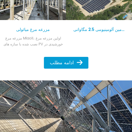
سیستم نصب روی زمین آلومینیومی 2.5 مگاواتی.
مزرعه مرغ میائولی
مزرعه مرغ Miaoli، اولین مزرعه مرغ
نصب شده با سازه های PV خورشیدی در
تایوان. این سیستم به طور کامل از
سیستم نصب فتوولتائیک بدون چسب
ادامه مطلب
100٪ ضد آب Xiamen Huge Energy
برای فصل بارانی تایوان استفاده می کند.