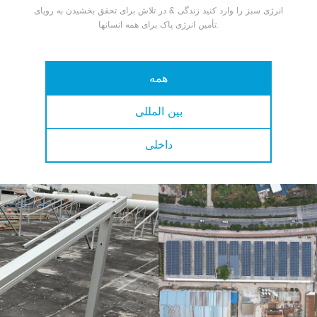
انرژی سبز را وارد کنید زندگی & در تلاش برای تحقق بخشیدن به رویای
شد علم و فناوری شرکت غول پیکر کمی . در سال 2019 ، انرژی بزرگ تایوان
تأمین انرژی پاک برای همه انسانها.
حق ثبت اختراع را به دست آورد سازه ضد آب سیستم های فتوولتائیک در
تایوان و تعدادی از گواهینامه های ثبت اختراع محصول . در سال 2019 ، این
همه
شرکت تصویب کرد ISO14001 صدور گواهینامه سیستم مدیریت محیط زیست
. در سال 2019 ، این شرکت تصویب کرد ISO45001 سیستم مدیریت ایمنی و
بین المللی
بهداشت شغلی گواهینامه. پس از ده سال توسعه ، ظرفیت بزرگی از 2GW را
بدست آورده ایم در خانه و در خارج از کشور. بسیاری از موارد موفقیت آمیز
داخلی
در چین ، ژاپن ، فیلیپین ، سری لانکا ، آفریقا ، خاور میانه و جنوب شرقی آسیا ،
زیرا از دستاوردهای برجسته آن. در نتیجه یک موفقیت برجسته ، بارها دولت
شهری و چین را تحسین می کنند انجمن توسعه صنعت انرژی خورشیدی کاملا
شناخته شده است. مدیریت کیفیت خدمات پس از فروش ، پشتیبانی فنی
قابلیت اطمینان huge یک تولید کننده متخصص در راه حل های موفق نصب
خورشیدی ، برای ارائه محصولات قابل اعتماد به مشتریان است. ما محکم از
طراحی و تولید مطابق با پشتیبانی می کند استانداردهای بین المللی . ما می
تواند قابلیت اطمینان محصولات ما را تضمین کند. حتی در شرایط نصب شدید