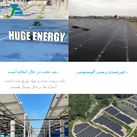
تواند کارا باشد. فرهنگ سازمانی از آنجا که از حس مشترک مأموریت و
فرهنگ سازمانی " آزادی ، پاسخگویی ، صداقت ، خلاقیت و کارایی " . بیایید
اینها جوانان پرانرژی و خلاق با با هم. پس از ده سال ضرب و شتم ، ما تیم
خوبی را با وحدت و همکاری آموزش داده ایم. به همین ترتیب ، توسعه شدید
تجارت نیز تفکیک ناپذیر است از آسطح بالا مدیریت ent تیمکه بیش از ده
سال صنعت و مدیریت تجربه جمع کرده است. آنها رهبری ، آینده نگری و
تمرکز داشته باشید. برای اطمینان از توسعه مداوم و پایدار انرژی جدید منابع.
پایه خورشیدی زمینی آلومینیومی
نصب سازه های خورشیدی سقف تخت در حال انجام است.
facing the آینده: تمام تلاش خود را برای تبدیل شدن به جهان انجام دهیم
بزرگ...
پایه درست شده و مواد توزیع شده است.
سازه ها در حال مونتاژ هستند!