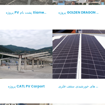
مانند برف شدید ، طوفان و مناطق آسیب دیده از نمک زیاد ، عظیم محصولات
پروژه GOLDEN DRAGON RRE-EARTH PV Carport Carport.
پروژه PV پشت بام Xiamen TDK Ltd.
می تواند باشد 25 سال استفاده می شود . کنترل کیفیت با خط تولید
اتوماسیون ، شما می توانید مواد و کیفیت محصول را کنترل کنید دقیق. در
همان زمان ، کارخانه کاملاً هر فرآیند تولید را با ایزو کنترل کیفیت سیستم.
تضمین کیفیت بزرگ سیستم خورشیدی در خط تولید پیشرفته داخلی ساخته
می شود و کاملاً بر اساس کیفیت استانداردها تولید می شود. از طریق سخت
ترین سیستم تضمین کیفیت محصولات خورشیدی تولید کننده ، به انطباق
گسترده ای با مشتریان خود دست یابیم. ما داشتن یک تضمین کیفیت 15
سالهدر محصولات عظیم پس از فروش سرویس امروز بزرگ تکمیل شده
است هزاران پروژه در سراسر جهان، با کل ظرفیت نصب شده بیش از 2
GW. در طول راه ، عظیم محصولات با موفقیت به چالش های طراحی و نصب
محصول پاسخ داده اند در طی شرایط طبیعی مختلف به چالش کشیدن ، و
براکت های خورشیدی سقف فلزی
پروژه CATL PV Carport
مقدار زیادی از تولید و تولید تجربه و نصب پروژه تجربه. به تأمین کننده
پیشنهادهای قابل اعتماد طرح در سراسر جهان تبدیل شد. ما ارائه خواهد شد
پس از فروش سرویسبه طوری که پروژه شما حتی پس از نصب پروژه نیز می