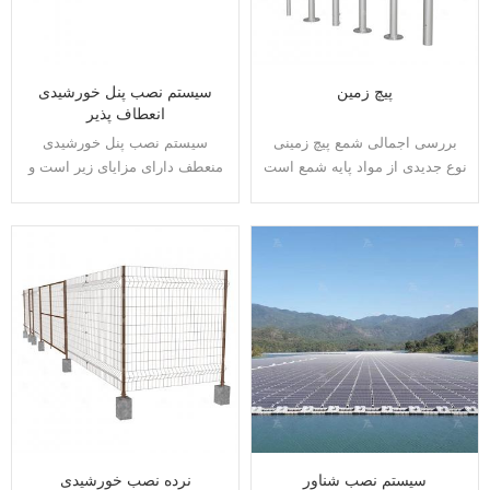
پیچ زمین
سیستم نصب پنل خورشیدی
انعطاف پذیر
بررسی اجمالی شمع پیچ زمینی
سیستم نصب پنل خورشیدی
نوع جدیدی از مواد پایه شمع است
منعطف دارای مزایای زیر است و
که در مقایسه با شمع زمین سنتی
معایب سیستم های پشتیبانی
برتری بی نظیری دارد. طرح ثبت
فتوولتائیک سنتی مانند دهانه جانبی
اختراع برای جایگزینی پایه مستقل
بزرگ و زنگ زدگی فاسد شدنی را
بتنی و فونداسیون نواری به زمین
با آویزان کردن، کشیدن و آویزان
پیچ می شود. بالای شمع پیچ زمین
کردن چهار روش نصب بزرگ با
با بار متصل می شود. ساخت و
موفقیت برطرف می کند و حالت
ساز با شرایط زمین شناسی،
پشتیبانی انرژی فتوولتائیک توزیع
کارایی ساخت و ساز محدود نمی
شده را بهبود می بخشد. سیستم
شود، به محیط زیست آسیب نمی
تولید
رساند و مزایای بیشتری از حفاظت
از محیط زیست دارد. هنوز می
توان آن را حتی در شرایط آب و
سیستم نصب شناور
نرده نصب خورشیدی
هوایی شدید سرد ساخت، می