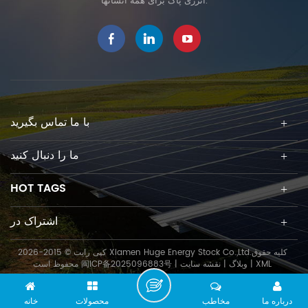
انرژی پاک برای همه انسانها.
با ما تماس بگیرید
ما را دنبال کنید
HOT TAGS
اشتراک در
کپی رایت © 2015-2026 Xiamen Huge Energy Stock Co.,Ltd.کلیه حقوق
XML
|
وبلاگ
|
نقشه سایت
|
闽ICP备2025096883号
محفوظ است
درباره ما
مخاطب
محصولات
خانه