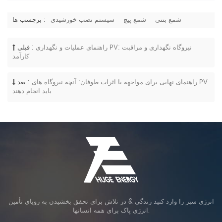
شمع بتنی
شمع پیچ
سیستم نصب خورشیدی
برچسب ها :
راهنمای عملیات و نگهداری PV: نیروگاه نگهداری و مراقبت
قبلی :
کارآمد
راهنمای نهایی برای مواجهه با اثرات طوفان: آنچه نیروگاه های PV
بعد :
باید انجام دهند
انرژی سبز را وارد کنید زندگی & در تلاش برای تحقق بخشیدن به رویای تأمین
انرژی پاک برای همه انسانها.