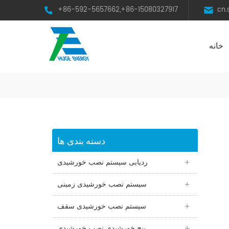
+86-592-5657662,+86-15080327917
cn
خانه
HST Horizontal Single-Axis Tracker
دسته بندی ها
ردیابی سیستم نصب خورشیدی
سیستم نصب خورشیدی زمینی
سیستم نصب خورشیدی سقف
پیچ خورشیدی نصب خورشیدی