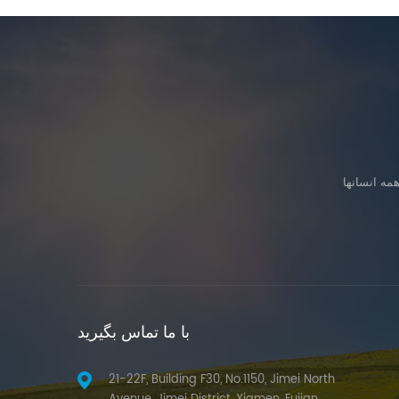
با ما تماس بگیرید
21-22F, Building F30, No.1150, Jimei North