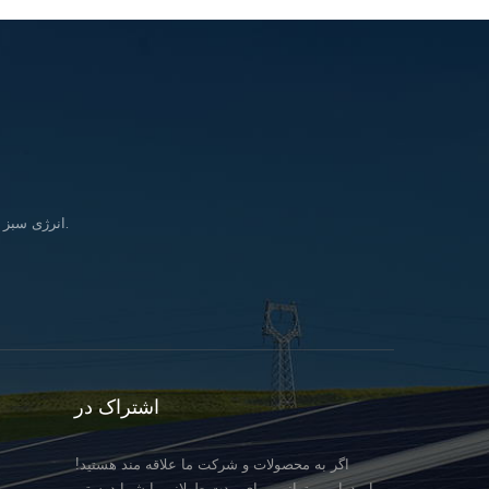
انرژی سبز را وارد کنید زندگی & در تلاش برای تحقق بخشیدن به رویای تأمین انرژی پاک برای همه انسانها.
اشتراک در
اگر به محصولات و شرکت ما علاقه مند هستید!