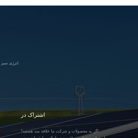
انرژی سبز را وارد کنید زندگی & در تلاش برای تحقق بخشیدن به رویای تأمین انرژی پاک برای همه انسانها.
اشتراک در
اگر به محصولات و شرکت ما علاقه مند هستید!