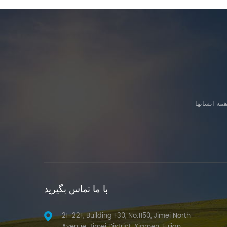
با ما تماس بگیرید
21-22F, Building F30, No.1150, Jimei North