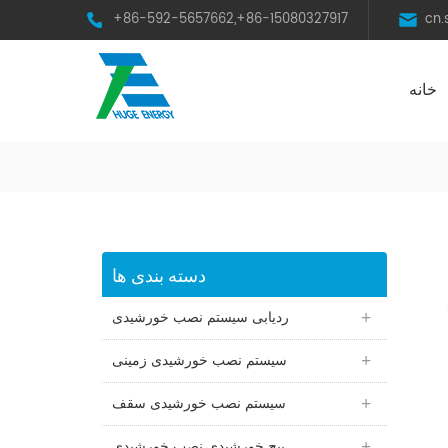
+86-592-5657662,+86-15080327917
cn
خانه
HST Horizontal Single-Axis Tracker
دسته بندی ها
ردیابی سیستم نصب خورشیدی
سیستم نصب خورشیدی زمینی
سیستم نصب خورشیدی سقف
پیچ خورشیدی نصب خورشیدی