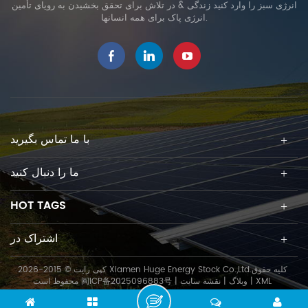
انرژی سبز را وارد کنید زندگی & در تلاش برای تحقق بخشیدن به رویای تأمین
انرژی پاک برای همه انسانها.
با ما تماس بگیرید
ما را دنبال کنید
HOT TAGS
اشتراک در
کپی رایت © 2015-2026 Xiamen Huge Energy Stock Co.,Ltd.کلیه حقوق
XML
|
وبلاگ
|
نقشه سایت
|
闽ICP备2025096883号
محفوظ است