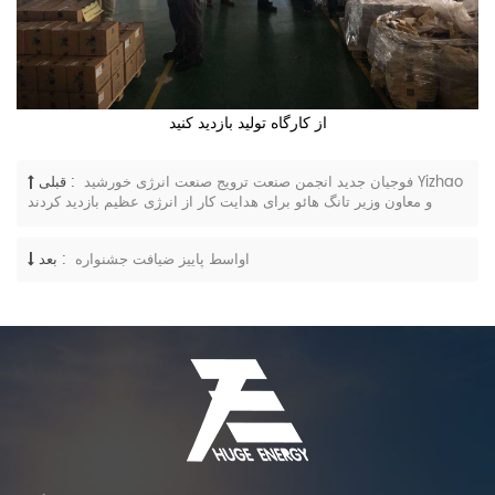
از کارگاه تولید بازدید کنید
فوجیان جدید انجمن صنعت ترویج صنعت انرژی خورشید Yizhao
قبلی :
و معاون وزیر تانگ هائو برای هدایت کار از انرژی عظیم بازدید کردند
اواسط پاییز ضیافت جشنواره
بعد :