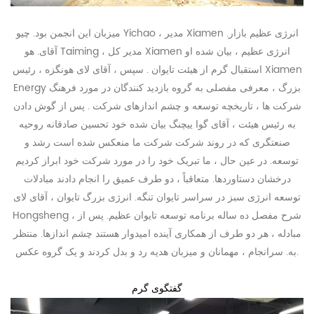
میزبان این انجمن بود. چیو Yichao ، مدیر Xiamen انرژی عظیم بازار.
آقای. هو Taiming ، مدیر کل Xiamen انرژی عظیم ، بیان شده او
استقبال گرم از هیئت تایوان . سپس ، آقای لای هونگزه ، رئیس Xiamen
Energy بزرگ ، معرفی مفصلی به گروه بازدید کنندگان در مورد فرهنگ
شرکت ها ، تاریخچه توسعه و چشم اندازهای شرکت . پس از گوش دادن
به رئیس هیئت ، آقای گوا ییچنگ بیان شده خود تحسین صادقانه روحیه
صنعتگری که در روند شرکت شرکت ما منعکس شده است رشد و
توسعه. در عین حال ، ما تبریک خود را در مورد شرکت خود ابراز کردیم
درخشان دستاوردها. متعاقباً ، دو طرف عمیق را انجام دادند مبادلات
توسعه انرژی سبز در سراسر تایوان تنگه. انرژی بزرگ تایوان ، آقای لای
Hongsheng ، شرح مفصل ده ساله برنامه توسعه تایوان عظیم. پس از
مبادله ، هر دو طرف از همکاری آینده امیدوار هستند چشم اندازها. منتظر
به. سرانجام ، مهمانان و میزبان هدیه رد و بدل کردند و یک گروه عکس.
گفتگوی گرم