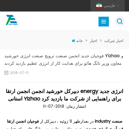
فارسی
اخبار شرکت
>
اخبار
>
خانه
فوجیان جدید انجمن صنعت ترویج صنعت انرژی خورشید Yizhao و
معاون وزیر تانگ هائو برای هدایت کار از انرژی عظیم بازدید کردند
2018-07-11
دبیرکل خورشید انجمن انجمن ارتقا energy انرژی جدید
استانی Yizhao برای راهنمایی از شرکت ما بازدید کرد
انتشار زمان: 2018-07-11
در بعدازظهر 9 ژوئیه ، دبیرکل از
فوجیان انجمن ارتقا industry صنعت
فن آوری انرژی جدید
خورشید ییژائو و معاون وزیر تانگ هائو برای هدایت