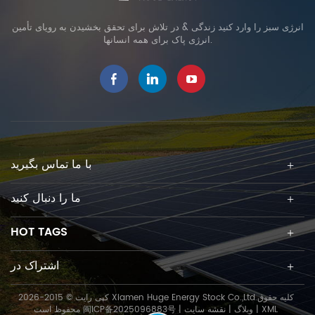
انرژی سبز را وارد کنید زندگی & در تلاش برای تحقق بخشیدن به رویای تأمین
انرژی پاک برای همه انسانها.
با ما تماس بگیرید
ما را دنبال کنید
HOT TAGS
اشتراک در
کپی رایت © 2015-2026 Xiamen Huge Energy Stock Co.,Ltd.کلیه حقوق
XML
|
وبلاگ
|
نقشه سایت
|
闽ICP备2025096883号
محفوظ است