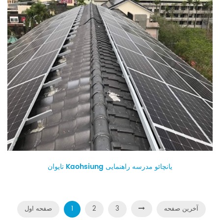
تایوان Kaohsiung یانچائو مدرسه راهنمایی
آخرین صفحه
3
2
1
صفحه اول