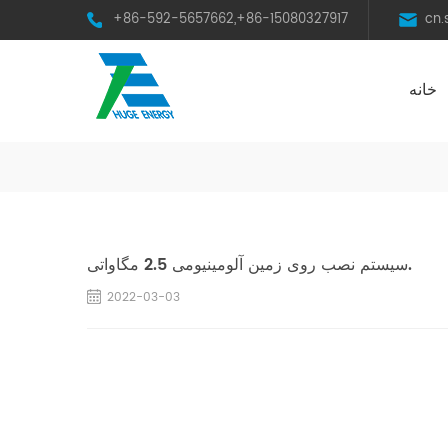
+86-592-5657662,+86-15080327917
cn
خانه
HST Horizontal Single-Axis Tracker
سیستم نصب روی زمین آلومینیومی 2.5 مگاواتی.
2022-03-03