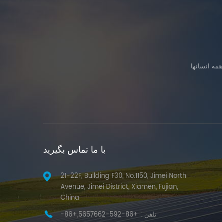
با ما تماس بگیرید
21-22F, Building F30, No.1150, Jimei North
Avenue, Jimei District, Xiamen, Fujian,
China
تلفن :
+86-592-5657662,+86-