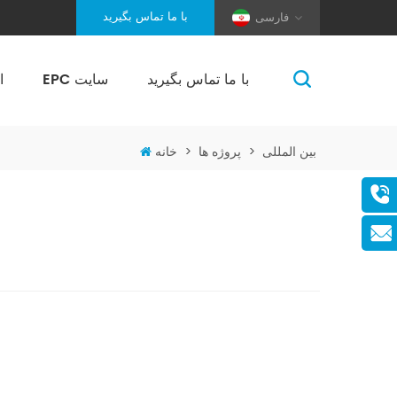
با ما تماس بگیرید
فارسی
با ما تماس بگیرید
EPC سایت
ا
(Pole And Wire) Solar Racking
بین المللی
>
پروژه ها
>
خانه