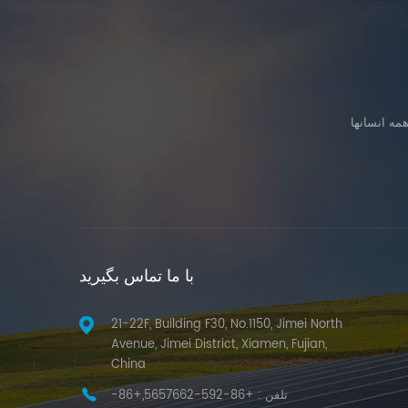
با ما تماس بگیرید
21-22F, Building F30, No.1150, Jimei North
Avenue, Jimei District, Xiamen, Fujian,
China
تلفن :
+86-592-5657662,+86-