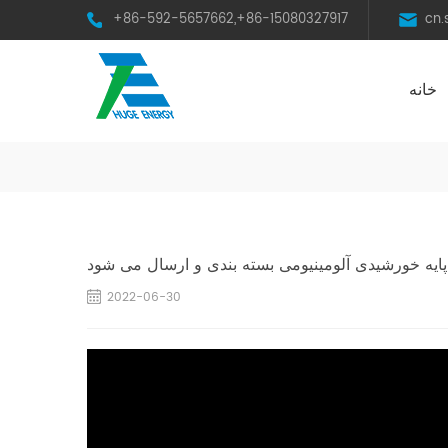
+86-592-5657662,+86-15080327917
cn
خانه
HST Horizontal Single-Axis Tracker
پایه خورشیدی آلومینیومی بسته بندی و ارسال می شود
2022-06-30