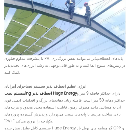
با پیشرفت مداوم فناوری PV، پایه‌های انعطاف‌پذیر می‌توانند نقش بزرگ‌تری
در زمین‌های متنوع ایفا کنند و به طور قابل‌توجهی به رشد انرژی‌های تجدیدپذیر
کمک کنند.
f انرژی عظیم
انعطاف پذیر
سیستم نصب
اجرای
مزایای
دارای حداکثر فاصله 9 متر و
انعطاف پذیر Huge Energy
ing
سیستم نصب
حداکثر دهانه 50 متر است. فاصله زیاد، دهانه‌های بزرگ و اقدامات ایمنی قوی
آن به مسائلی مانند مصرف زمین، قابلیت استفاده مجدد محدود و هزینه‌های
بالای ساخت مرتبط با پایه‌های سنتی می‌پردازد و پذیرش گسترده پروژه‌های
"PV+" یکپارچه را ترویج می‌کند.
سیستم کابل تعلیق پیش تنیده Huge Energy گواهینامه های تونل باد CPP و