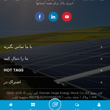
انرژی پاک برای همه انسانها.
با ما تماس بگیرید
ما را دنبال کنید
HOT TAGS
اشتراک در
کپی رایت © 2015-2026 Xiamen Huge Energy Stock Co.,Ltd.کلیه حقوق
XML
|
وبلاگ
|
نقشه سایت
|
闽ICP备2025096883号
محفوظ است