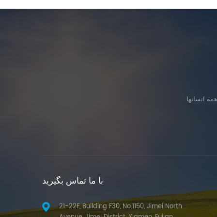
با ما تماس بگیرید
21-22F, Building F30, No.1150, Jimei North