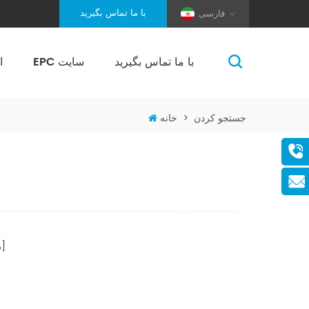
با ما تماس بگیرید
فارسی
با ما تماس بگیرید
EPC سایت
ا
(Pole And Wire) Solar Racking
جستجو کردن
>
خانه
صفحات]
[