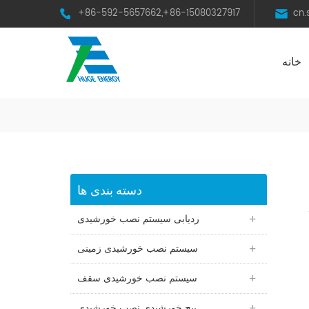
+86-592-5657662,+86-15080327917
cn
خانه
HST Horizontal Single-Axis Tracker
دسته بندی ها
ردیابی سیستم نصب خورشیدی
سیستم نصب خورشیدی زمینی
سیستم نصب خورشیدی سقف
پیچ خورشیدی نصب خورشیدی