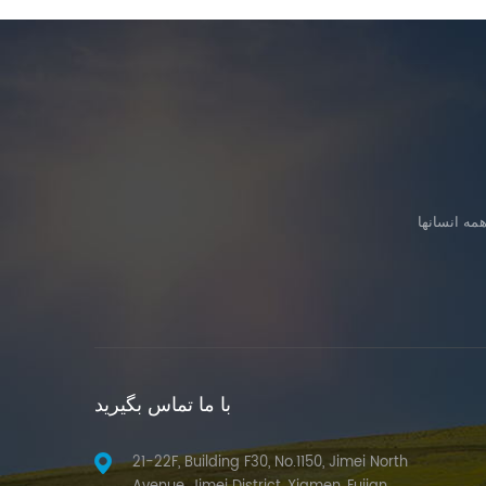
با ما تماس بگیرید
21-22F, Building F30, No.1150, Jimei North