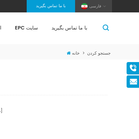
با ما تماس بگیرید
فارسی
با ما تماس بگیرید
EPC سایت
ا
(Pole And Wire) Solar Racking
جستجو کردن
>
خانه
صفحات]
[