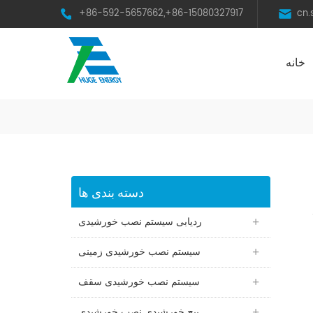
+86-592-5657662,+86-15080327917
cn
خانه
HST Horizontal Single-Axis Tracker
دسته بندی ها
ردیابی سیستم نصب خورشیدی
سیستم نصب خورشیدی زمینی
سیستم نصب خورشیدی سقف
پیچ خورشیدی نصب خورشیدی