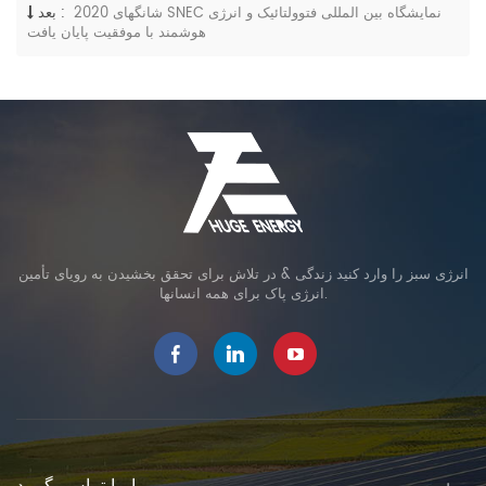
2020 شانگهای SNEC نمایشگاه بین المللی فتوولتائیک و انرژی
بعد :
هوشمند با موفقیت پایان یافت
انرژی سبز را وارد کنید زندگی & در تلاش برای تحقق بخشیدن به رویای تأمین
انرژی پاک برای همه انسانها.