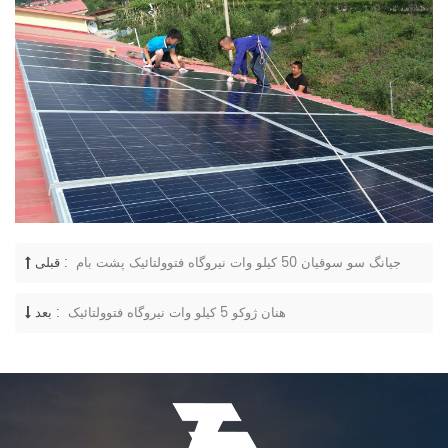
جیانگ سو سوقیان 50 کیلو وات نیروگاه فتوولتائیک پشت بام
قبلی :
هنان ژوکو 5 کیلو وات نیروگاه فتوولتائیک
بعد :