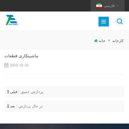
فارسی
کارخانه
>
خانه
ماشینکاری قطعات
2019-12-16
پردازش عمیق
قبلی :
در حال پردازش
بعد :