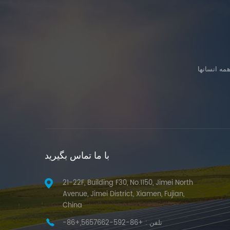
با ما تماس بگیرید
21-22F, Building F30, No.1150, Jimei North
Avenue, Jimei District, Xiamen, Fujian,
China
تلفن :
+86-592-5657662,+86-