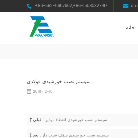
+86-592-5657662,+86-15080327917
cn
خانه
HST Horizontal Single-Axis Tracker
سیستم نصب خورشیدی فولادی
2019-12-18
قبلی :
سیستم نصب خورشیدی انعطاف پذیر
بعد :
سیستم نصب خورشیدی سقف شیب دار