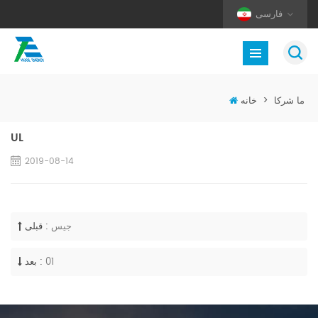
فارسی
ما شرکا
>
خانه
UL
2019-08-14
جیس
قبلی :
01
بعد :