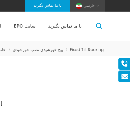
با ما تماس بگیرید
فارسی
با ما تماس بگیرید
EPC سایت
ا
(Pole And Wire) Solar Racking
Fixed Tilt Racking
>
پیچ خورشیدی نصب خورشیدی
>
خانه
صفحات]
[