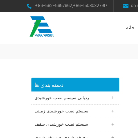
+86-592-5657662,+86-15080327917
cn
خانه
HST Horizontal Single-Axis Tracker
دسته بندی ها
ردیابی سیستم نصب خورشیدی
سیستم نصب خورشیدی زمینی
سیستم نصب خورشیدی سقف
پیچ خورشیدی نصب خورشیدی