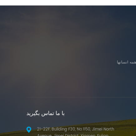
با ما تماس بگیرید
21-22F, Building F30, No.1150, Jimei North