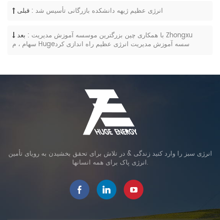
انرژی عظیم ژیهه دانشکده بازرگانی تأسیس شد
قبلی :
با همکاری چین بزرگترین موسسه آموزش مدیریت Zhongxu
بعد :
سهام ، م Hugeسسه آموزش مدیریت انرژی عظیم راه اندازی کرد
انرژی سبز را وارد کنید زندگی & در تلاش برای تحقق بخشیدن به رویای تأمین
انرژی پاک برای همه انسانها.