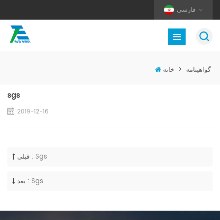
فارسی
گواهینامه
>
خانه
sgs
2019-12-16
Sgs
قبلی :
Sgs
بعد :