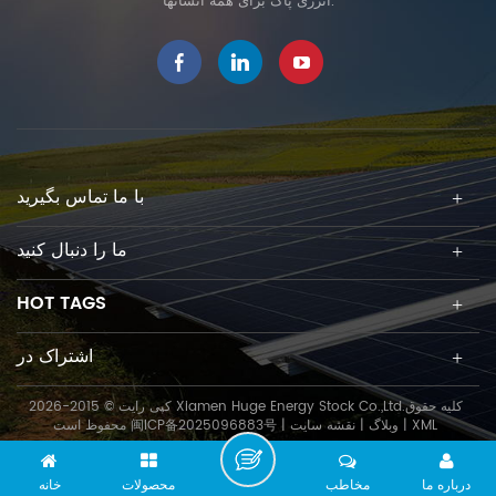
انرژی پاک برای همه انسانها.
با ما تماس بگیرید
ما را دنبال کنید
HOT TAGS
اشتراک در
کپی رایت © 2015-2026 Xiamen Huge Energy Stock Co.,Ltd.کلیه حقوق
XML
|
وبلاگ
|
نقشه سایت
|
闽ICP备2025096883号
محفوظ است
درباره ما
مخاطب
محصولات
خانه