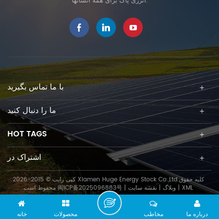
انرژی پاک برای همه انسانها.
با ما تماس بگیرید
ما را دنبال کنید
HOT TAGS
اشتراک در
کپی رایت © 2015-2026 Xiamen Huge Energy Stock Co.,Ltd.کلیه حقوق
XML
|
وبلاگ
|
نقشه سایت
|
闽ICP备2025096883号
محفوظ است
درباره ما
مخاطب
محصولات
خانه