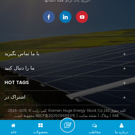
انرژی پاک برای همه انسانها.
با ما تماس بگیرید
ما را دنبال کنید
HOT TAGS
اشتراک در
کپی رایت © 2015-2026 Xiamen Huge Energy Stock Co.,Ltd.کلیه حقوق
XML
|
وبلاگ
|
نقشه سایت
|
闽ICP备2025096883号
محفوظ است
درباره ما
مخاطب
محصولات
خانه